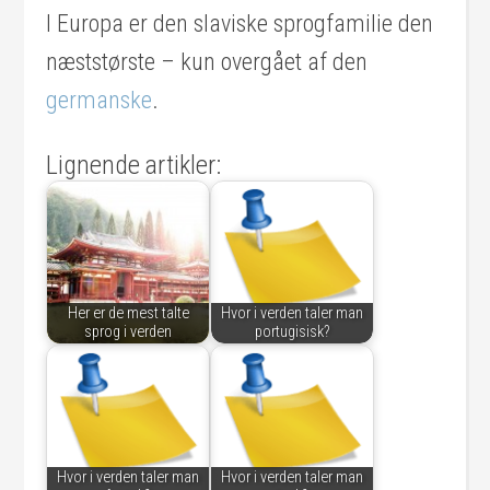
I Europa er den slaviske sprogfamilie den
næststørste – kun overgået af den
germanske
.
Lignende artikler:
Her er de mest talte
Hvor i verden taler man
sprog i verden
portugisisk?
Hvor i verden taler man
Hvor i verden taler man