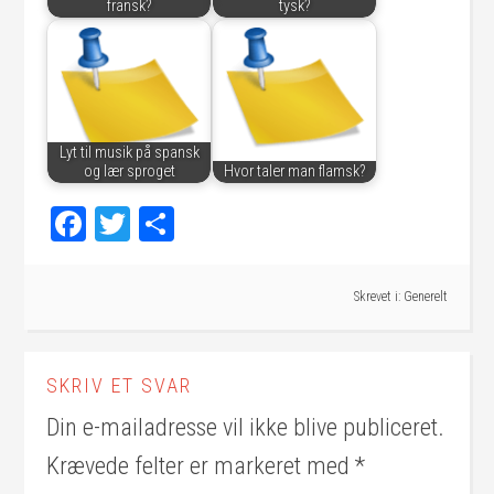
fransk?
tysk?
Lyt til musik på spansk
og lær sproget
Hvor taler man flamsk?
Facebook
Twitter
Share
Skrevet i:
Generelt
SKRIV ET SVAR
Din e-mailadresse vil ikke blive publiceret.
Krævede felter er markeret med
*