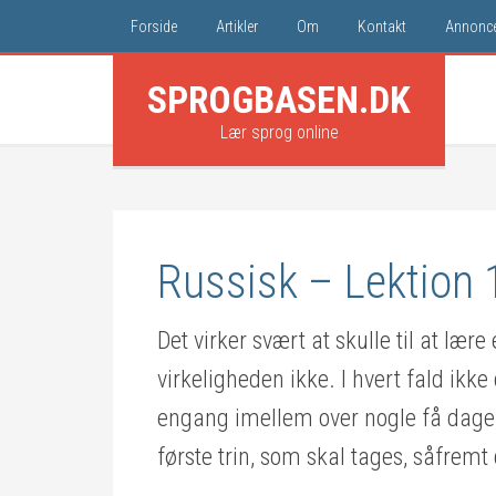
Forside
Artikler
Om
Kontakt
Annonce
SPROGBASEN.DK
Lær sprog online
Russisk – Lektion 
Det virker svært at skulle til at lære
virkeligheden ikke. I hvert fald ikke
engang imellem over nogle få dage, s
første trin, som skal tages, såfremt 