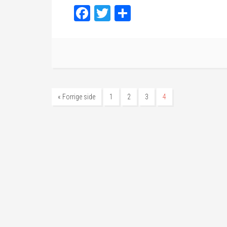
Facebook
Twitter
Share
« Forrige side
1
2
3
4