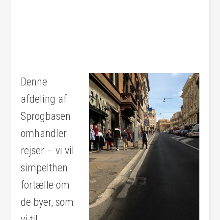
Denne
afdeling af
Sprogbasen
omhandler
rejser – vi vil
simpelthen
fortælle om
de byer, som
vi til